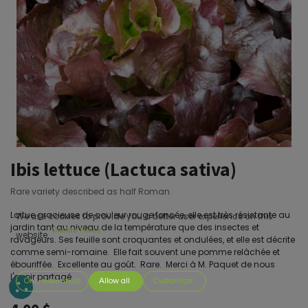
Ibis lettuce (Lactuca sativa)
Rare variety described as half Roman.
Laitue gracieuse de couleur rouge foncée, elle est très résistante au
We use cookies to provide you a better user experience on this
jardin tant au niveau de la température que des insectes et
Cookie Policy
website.
ravageurs. Ses feuille sont croquantes et ondulées, et elle est décrite
comme semi-romaine. Elle fait souvent une pomme relâchée et
ébouriffée. Excellente au goût. Rare. Merci à M. Paquet de nous
l'avoir partagé.
Only essentials
Allow all
Customize