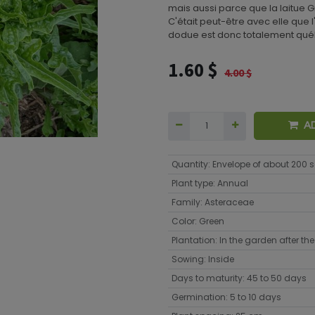
mais aussi parce que la laitue 
C'était peut-être avec elle que 
dodue est donc totalement québ
1.60
$
4.00
$
A
Quantity
:
Envelope of about 200 
Plant type
:
Annual
Family
:
Asteraceae
Color
:
Green
Plantation
:
In the garden after the 
Sowing
:
Inside
Days to maturity
:
45 to 50 days
Germination
:
5 to 10 days