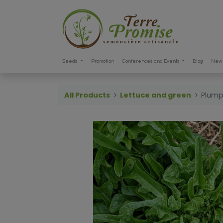
Seeds
Promotion
Conferences and Events
Blog
New 
All Products
Lettuce and green
Plump