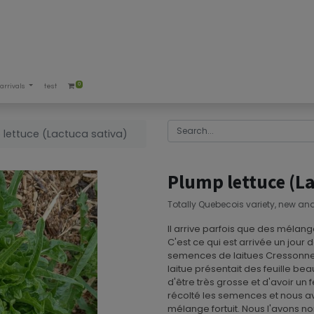
0
arrivals
test
 lettuce (Lactuca sativa)
Plump lettuce (La
Totally Quebecois variety, new and
Il arrive parfois que des méla
C'est ce qui est arrivée un jour
semences de laitues Cressonnet
laitue présentait des feuille be
d'être très grosse et d'avoir un 
récolté les semences et nous 
mélange fortuit. Nous l'avons 