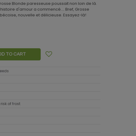
Grosse Blonde paresseuse poussait non loin de là.
l'histoire d'amour a commencé.... Bref, Grosse
écoise, nouvelle et délicieuse. Essayez-là!
DD TO CART
seeds
risk of frost