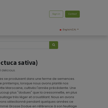
Sign in
Contact
English (CA)
ctuca sativa)
 delicious.
nges se produisent dans une ferme de semences.
 de printemps, lorsque nous avons planté nos
te Marocaine, cultivés l'année précédente. Une
aucoup plus "dodues" que la cressonnette, en plus
feuillage très léger et croustillant. Nous en avons
avons sélectionné pendant quelques années ce
nommé Grosse Dodue en référence à son feuillage