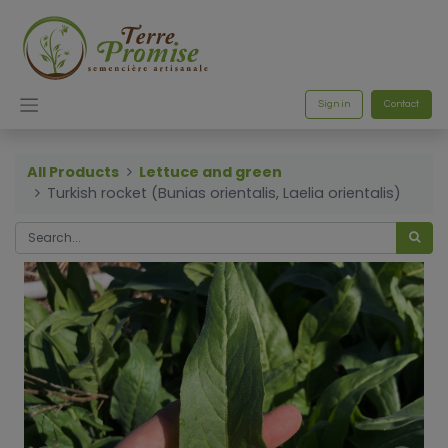
Sign in
Contact
All Products
Lettuce and green
Turkish rocket (Bunias orientalis, Laelia orientalis)