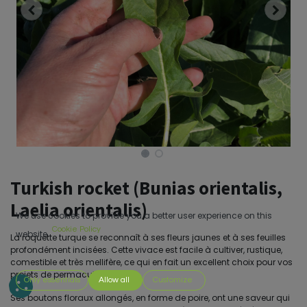
Turkish rocket (Bunias orientalis,
Laelia orientalis)
We use cookies to provide you a better user experience on this
Cookie Policy
website.
La roquette turque se reconnaît à ses fleurs jaunes et à ses feuilles
profondément incisées. Cette vivace est facile à cultiver, rustique,
comestible et très mellifère, ce qui en fait un excellent choix pour vos
projets de permaculture.
Only essentials
Allow all
Customize
Ses boutons floraux allongés, en forme de poire, ont une saveur qui