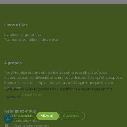
Liens utiles
Livraison et garanties
Termes et conditions de ventes
À propos
Terre Promise est une entreprise de semences sherbrookoise
reconnue pour la diversité et la richesse des variétés qu’elle propose.
Notre mission est simple : trouver la variété qui manque à votre
collection.
We use cookies to provide you a better user experience on this
Cookie Policy
website.
Rejoignez-nous
Only essentials
Allow all
Customize
Contactez-nous
info@terrepromise.ca