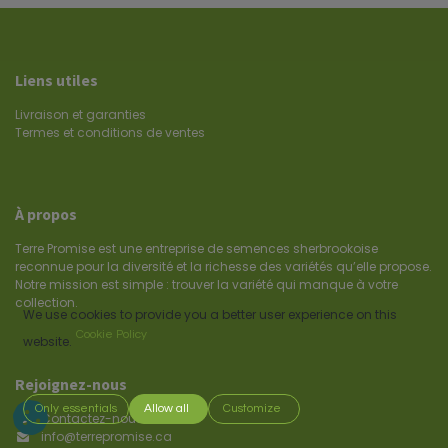
Liens utiles
Livraison et garanties
Termes et conditions de ventes
À propos
Terre Promise est une entreprise de semences sherbrookoise
reconnue pour la diversité et la richesse des variétés qu’elle propose.
Notre mission est simple : trouver la variété qui manque à votre
collection.
We use cookies to provide you a better user experience on this
Cookie Policy
website.
Rejoignez-nous
Only essentials
Allow all
Customize
Contactez-nous
info@terrepromise.ca