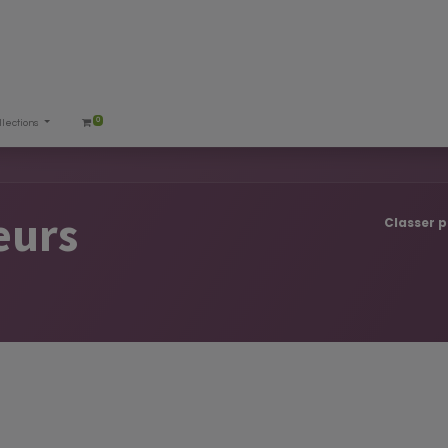
0
llections
teurs
Classer p