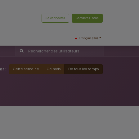
Se connecter
Contactez-nous
Français (CA)
ar :
Cette semaine
Ce mois
De tous les temps