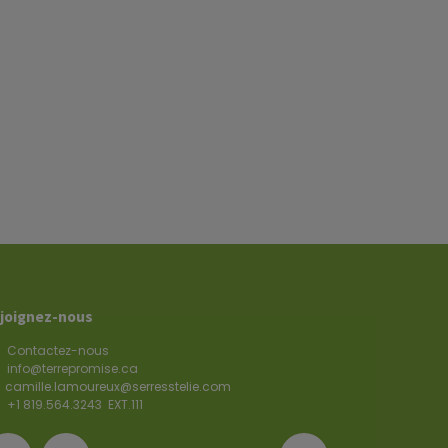
joignez-nous
Contactez-nous
info@terrepromise.ca
camille.lamoureux@serresstelie.com
+1
819.564.3243 EXT.111