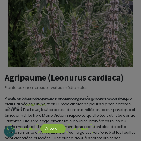
Agripaume (Leonurus cardiaca)
Plante aux nombreuses vertus médicinales
Plante médicinale aux nombreux usages. L'agripaume cardiaque
We use cookies to provide you a better user experience on this
était utilisée en Chine et en Europe ancienne pour soigner, comme
Cookie Policy
website.
son nom l'indique, toutes sortes de maux reliés au cœur physique et
émotionnel. Le frère Marie Victorin rapporte qu'elle était utilisée contre
l'asthme. Elle serait également utile pour les problèmes reliés au
cycle menstruel. Les premières mentions occidentales de cette
Only essentials
Allow all
Customize
plante remonte à l'Antiquité. Son feuillage est vert foncé et les feuilles
sont dentelées et lobées. Elle fleurit d'août à septembre et ses