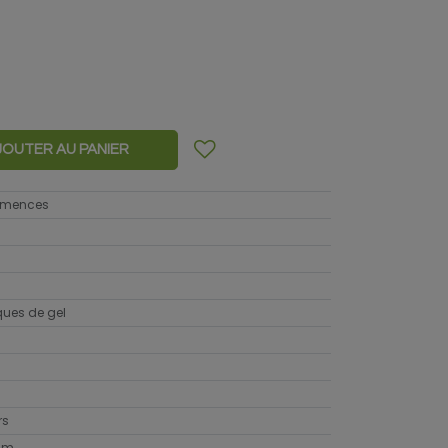
JOUTER AU PANIER
semences
sques de gel
rs
cm