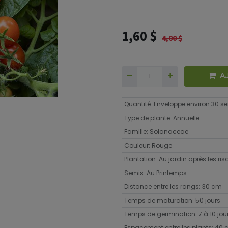
1,60
$
4,00
$
A
Quantité
:
Enveloppe environ 30 
Type de plante
:
Annuelle
Famille
:
Solanaceae
Couleur
:
Rouge
Plantation
:
Au jardin après les ri
Semis
:
Au Printemps
Distance entre les rangs
:
30 cm
Temps de maturation
:
50 jours
Temps de germination
:
7 à 10 jou
Espacement entre les plants
:
40 