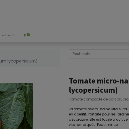
0
llections
num lycopersicum)
Tomate micro-nai
lycopersicum)
Tomate compacte de balcon, produc
La tomate micro-naine Birdie Rouge
en apéritif. Parfaite pour les jard
décorative. Elle est facile à culti
vite remarquée. Peau mince.