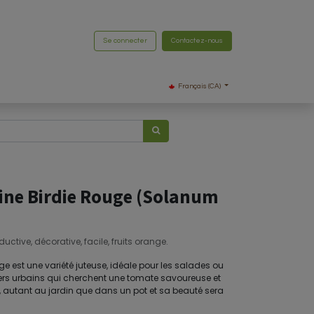
Se connecter
Contactez-nous
Français (CA)
ne Birdie Rouge (Solanum
tive, décorative, facile, fruits orange.
 est une variété juteuse, idéale pour les salades ou
iniers urbains qui cherchent une tomate savoureuse et
ver, autant au jardin que dans un pot et sa beauté sera