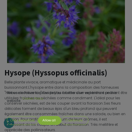
Hysope (Hyssopus officinalis)
Belle plante vivace, aromatique et médicinale au port
buissonnant.L'hysope entre dans la composition des fameuses
''Herbes de Provence''.Ses petites feuilles d'un vert brillant peuvent être
We use cookies to provide you a better user experience on this
utilisées fraîches ou séchées comme condiment. L'idéal pour les
Cookie Policy
website.
conserver séchées, est de les couper avant la floraison.Ses fleurs
délicates forment de beaux épis d'un bleu profond qui peuvent
également être consommées fraîches dans une salade, ou bien en
infusion. Pour profiter au maximum de leurs arômes, il est
Only essentials
Allow all
Customize
intéressant de les couper en début de floraison. Très mellifère et
appréciée des pollinisateurs.