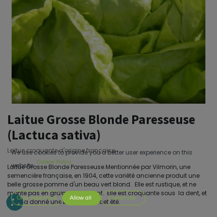
Laitue Grosse Blonde Paresseuse
(Lactuca sativa)
Laitue croquante d'origine française.
We use cookies to provide you a better user experience on this
Cookie Policy
website.
Laitue Grosse Blonde Paresseuse.Mentionnée par Vilmorin, une
semencière française, en 1904, cette variété ancienne produit une
belle grosse pomme d'un beau vert blond. Elle est rustique, et ne
monte pas en graine facilement. Elle est croquante sous la dent, et
Only essentials
Allow all
Customize
nous a donné une belle récolte cet été.