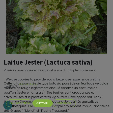
Laitue Jester (Lactuca sativa)
Variété développée en Oregon et issue d'un triple croisement.
We use cookies to provide you a better user experience on this
Cette laitue pommée de type batavia possède un feuillage vert clair
Cookie Policy
website.
tacheté de rouge légèrement ondulé comme un costume de
bouffon (jester en anglais). Ses feuilles sont croquantes et
savoureuses et le plant est très vigoureux. Développée par Frank
Morton en Oregon, elle possède autant de qualités gustatives
Only essentials
Allow all
Customize
qu'esthétiques. Elle est issue d’un triple croisement impliquant “Reine
des Glaces”, “Merlot” et “Flashy Troutback”.