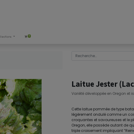
0
llections
Laitue Jester (La
Variété développée en Oregon et is
Cette laitue pommée de type batav
légèrement ondulé comme un costu
croquantes et savoureuses et le pl
Oregon, elle possède autant de qua
triple croisement impliquant “Reine