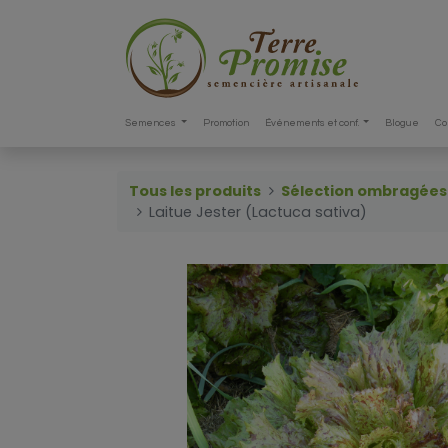
Semences
Promotion
Événements et conf.
Blogue
Co
Tous les produits
Sélection ombragées
Laitue Jester (Lactuca sativa)