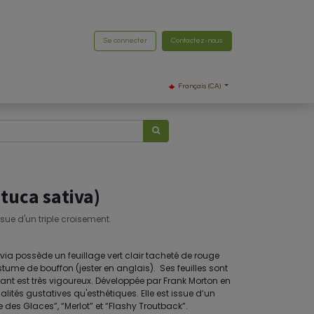
Se connecter
Contactez-nous
Français (CA)
ctuca sativa)
sue d'un triple croisement.
ia possède un feuillage vert clair tacheté de rouge
me de bouffon (jester en anglais). Ses feuilles sont
ant est très vigoureux. Développée par Frank Morton en
lités gustatives qu'esthétiques. Elle est issue d’un
 des Glaces”, “Merlot” et “Flashy Troutback”.