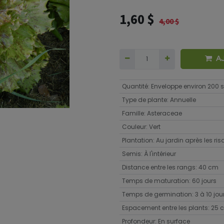
1,60
$
4,00
$
A
Quantité
:
Enveloppe environ 200
Type de plante
:
Annuelle
Famille
:
Asteraceae
Couleur
:
Vert
Plantation
:
Au jardin après les ri
Semis
:
À l'intérieur
Distance entre les rangs
:
40 cm
Temps de maturation
:
60 jours
Temps de germination
:
3 à 10 jou
Espacement entre les plants
:
25 
Profondeur
:
En surface