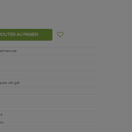
JOUTER AU PANIER
 semences
sques de gel
rs
cm