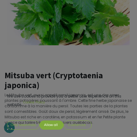
Mitsuba vert (Cryptotaenia
japonica)
Le Mitsuba vert, aussi appelé persil japonais, est une des rares
We use cookies to provide you a better user experience on this
plantes potagères poussant à l'ombre. Cette fine herbe japonaise se
Cookie Policy
website.
consomme à la manière du persil. Toutes les parties de la plantes
sont comestibles. Goût doux de persil, légèrement anisé. De plus, le
Mitsuba est riche en carotène, en potassium et en fer.Petite plante
vivace qui tolère très bien nos hivers québécois.
Only essentials
Allow all
Customize