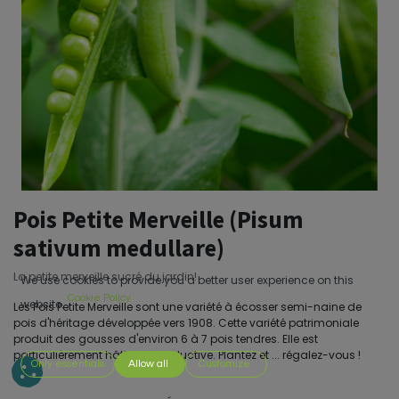
Pois Petite Merveille (Pisum
sativum medullare)
La petite merveille sucré du jardin!
We use cookies to provide you a better user experience on this
Cookie Policy
website.
Les Pois Petite Merveille sont une variété à écosser semi-naine de
pois d'héritage développée vers 1908. Cette variété patrimoniale
produit des gousses d'environ 6 à 7 pois tendres. Elle est
particulièrement hâtive et productive. Plantez et ... régalez-vous !
Only essentials
Allow all
Customize