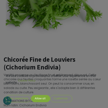
Chicorée Fine de Louviers
(Cichorium Endivia)
Variété ancienne, au feuillage fin et entièrement découpé. Cette
We use cookies to provide you a better user experience on this
chicorée aux feuilles croquantes forme une rosette serrée au cœur
Cookie Policy
website.
bien fourni, blanchissant seul. On peut la consommer crue, en
salade ou cuite. Peu exigeante , elle s'adapte bien à différentes
condition de culture.
Only essentials
Allow all
Customize
INFORMATIONS BOTANIQUES
Nom latin: Cichorium Endivia