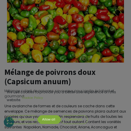
Mélange de poivrons doux
(Capsicum anuum)
Mélange coloré de poivrons savoureux pour jardin éclatant et
We use cookies to provide you a better user experience on this
gourmand.
Cookie Policy
website.
Une avalanche de formes et de couleurs se cache dans cette
enveloppe. Ce mélange de semences de poivrons plaira autant aux
papilles qu’aux yeux. Votre jardin resplendira de fruits de toutes les
Only essentials
Allow all
Customize
couleurs, et vos recettes en feront tout autant.Contient les variétés
suivantes Napoléon, Nomade, Chocolat, Ariane, Aconcagua et