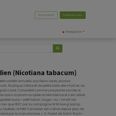
Se connecter
Contactez-nous
Français (CA)
dien (Nicotiana tabacum)
ette variété annuelle, aux fleurs roses, pousse
s. Rustique, hâtive et de petite taille, elle mûrit en six
goût corsé.;Considéré comme une plante sacrée, le
e dans la pharmacopée amérindienne et il est utilisé
appelée aussi « petit tabac rouge » ou « small red
i loin que 1807 par la compagnie W.M Ewing &amp;
u Québec, le Petit Canadien est cultivé depuis plus de
ialisé par la manufacture J. O. Forest de Saint-Roch-