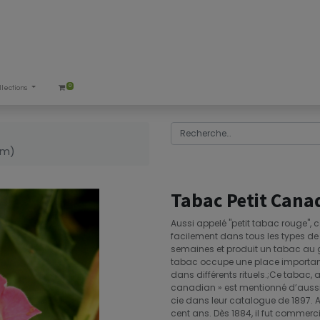
0
llections
um)
Tabac Petit Cana
Aussi appelé "petit tabac rouge", c
facilement dans tous les types de sol
semaines et produit un tabac au 
tabac occupe une place important
dans différents rituels.;Ce tabac, 
canadian » est mentionné d’auss
cie dans leur catalogue de 1897. A
cent ans. Dès 1884, il fut commerc