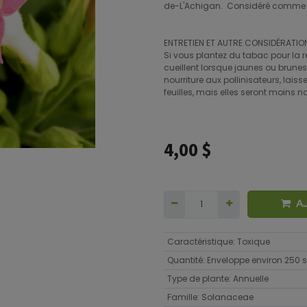
de-L'Achigan. Considéré comme 
ENTRETIEN ET AUTRE CONSIDÉRATION
Si vous plantez du tabac pour la réco
cueillent lorsque jaunes ou brunes.
nourriture aux pollinisateurs, laiss
feuilles, mais elles seront moins 
4,00
$
A
Caractéristique
:
Toxique
Quantité
:
Enveloppe environ 250
Type de plante
:
Annuelle
Famille
:
Solanaceae