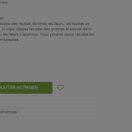
rare.
S :
lte des feuilles, éliminez les fleurs. Les feuilles se
 Si vous désirez récolter des graines et laisser de la
ez les fleurs s'épanouir. Vous pourrez aussi récolter les
nombreuses.
JOUTER AU PANIER
 semences