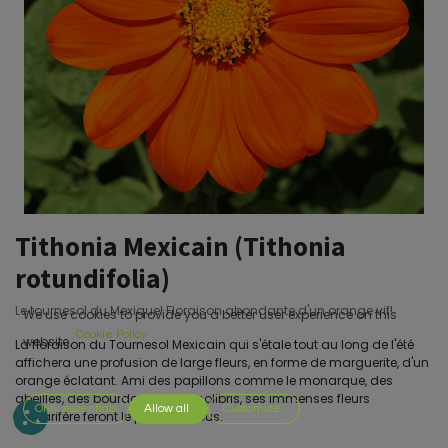
Tithonia Mexicain (Tithonia
rotundifolia)
Le tournesol du Mexique! Floraison abondante d'un orange vif!
We use cookies to provide you a better user experience on this
Cookie Policy
website.
La floraison du Tournesol Mexicain qui s'étale tout au long de l'été
affichera une profusion de large fleurs, en forme de marguerite, d'un
orange éclatant. Ami des papillons comme le monarque, des
abeilles, des bourdons et des colibris, ses immenses fleurs
Only essentials
Allow all
Customize
nectarifère feront le plaisir de tous.