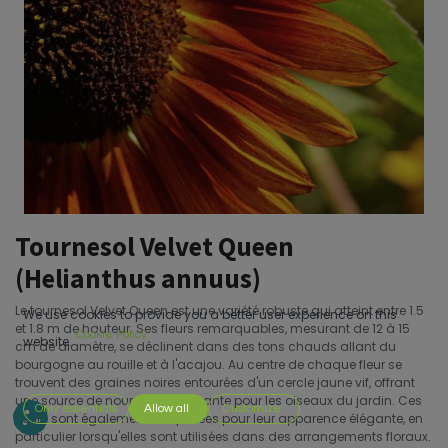
Tournesol Velvet Queen
(Helianthus annuus)
Le tournesol Velvet Queen est une variété robuste qui atteint entre 1.5
We use cookies to provide you a better user experience on this
et 1.8 m de hauteur. Ses fleurs remarquables, mesurant de 12 à 15
Cookie Policy
website.
cm de diamètre, se déclinent dans des tons chauds allant du
bourgogne au rouille et à l'acajou. Au centre de chaque fleur se
trouvent des graines noires entourées d'un cercle jaune vif, offrant
une source de nourriture attrayante pour les oiseaux du jardin. Ces
Only essentials
Allow all
Customize
fleurs sont également très prisées pour leur apparence élégante, en
particulier lorsqu'elles sont utilisées dans des arrangements floraux.