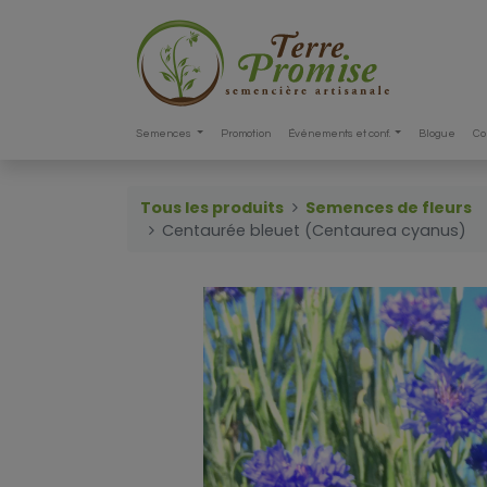
Semences
Promotion
Événements et conf.
Blogue
Co
Tous les produits
Semences de fleurs
Centaurée bleuet (Centaurea cyanus)