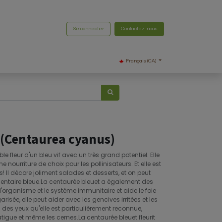
Se connecter
Contactez-nous
Français (CA)
 (Centaurea cyanus)
e fleur d'un bleu vif avec un très grand potentiel. Elle
ne nourriture de choix pour les pollinisateurs. Et elle est
 Il décore joliment salades et desserts, et on peut
mentaire bleue.La centaurée bleuet a également des
e l'organisme et le système immunitaire et aide le foie
isée, elle peut aider avec les gencives irritées et les
in des yeux qu'elle est particulièrement reconnue,
 fatigue et même les cernes.La centaurée bleuet fleurit