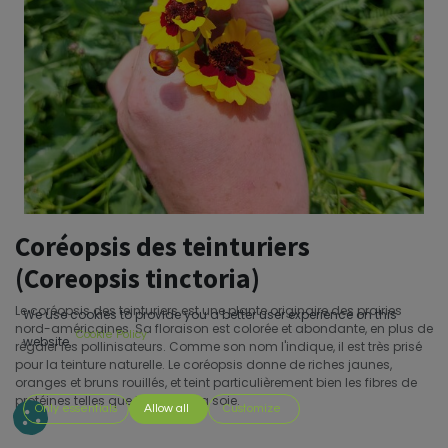
Coréopsis des teinturiers
(Coreopsis tinctoria)
Le coréopsis des teinturiers est une plante originaire des prairies
We use cookies to provide you a better user experience on this
nord-américaines. Sa floraison est colorée et abondante, en plus de
Cookie Policy
website.
régaler les pollinisateurs. Comme son nom l'indique, il est très prisé
pour la teinture naturelle. Le coréopsis donne de riches jaunes,
oranges et bruns rouillés, et teint particulièrement bien les fibres de
protéines telles que la laine et la soie.
Only essentials
Allow all
Customize