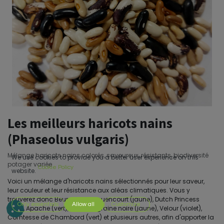
Les meilleurs haricots nains
(Phaseolus vulgaris)
Mélange haricots nains colorés, savoureux, résistants, biodiversité
We use cookies to provide you a better user experience on this
potager variée
Cookie Policy
website.
Voici un mélange d'haricots nains sélectionnés pour leur saveur,
leur couleur et leur résistance aux aléas climatiques. Vous y
trouverez donc Beurre de Rocquencourt (jaune), Dutch Princess
Only essentials
Allow all
Customize
(vert), Apache (vert), beurre à graine noire (jaune), Velour (violet),
Comtesse de Chambord (vert) et plusieurs autres, afin d'apporter la