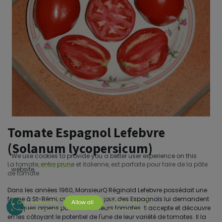
Tomate Espagnol Lefebvre
(Solanum lycopersicum)
We use cookies to provide you a better user experience on this
La tomate, entre prune et italienne, est parfaite pour faire de la pâte
Cookie Policy
website.
de tomate
Dans les années 1960, MonsieurQ Réginald Lefebvre possédait une
ferme à St-Rémi, auQuébec. Un jour, des Espagnols lui demandent
Only essentials
Allow all
Customize
quelques arpens pour cultiver leurs tomates. Il accepte et découvre
en les côtoyant le potentiel de l'une de leur variété de tomates. Il la