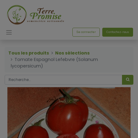
Se connecter
Contactez-nous
Tous les produits
Nos sélections
Tomate Espagnol Lefebvre (Solanum
lycopersicum)