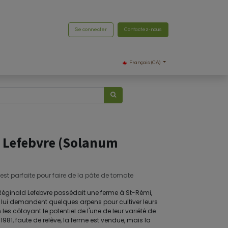
Se connecter
Contactez-nous
Français (CA)
 Lefebvre (Solanum
, est parfaite pour faire de la pâte de tomate
Réginald Lefebvre possédait une ferme à St-Rémi,
lui demandent quelques arpens pour cultiver leurs
les côtoyant le potentiel de l'une de leur variété de
n 1981, faute de relève, la ferme est vendue, mais la