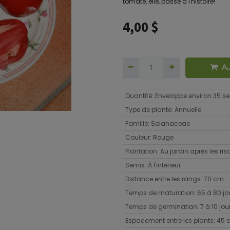
tomate, elle, passe à l'histoire!
4,00
$
A
Quantité
:
Enveloppe environ 35 
Type de plante
:
Annuelle
Famille
:
Solanaceae
Couleur
:
Rouge
Plantation
:
Au jardin après les ri
Semis
:
À l'intérieur
Distance entre les rangs
:
70 cm
Temps de maturation
:
65 à 80 jo
Temps de germination
:
7 à 10 jou
Espacement entre les plants
:
45 