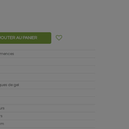
JOUTER AU PANIER
semences
sques de gel
urs
rs
cm