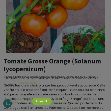
Tomate Grosse Orange (Solanum
lycopersicum)
Grosse tomate à chair orange, très productive et savoureuse
We use cookies to provide you a better user experience on this
Cookie Policy
website.
Grosse tomate à chair orange, très productive et savoureuse. Cette
variété nous a été donné par René Paquet . D'une couleur éclatante
et à peau lisse, elle est excellente en sandwich ou cuisinée. Ne
fendille pas. Ne pas confondre avec la ''Big Orange'' des États-Unis
Only essentials
Allow all
Customize
qui est côtelée.Cette tomate est arrivée au Québec par le biais du
Catalogue des Semences du Patrimoine. Ce serait un membre qui