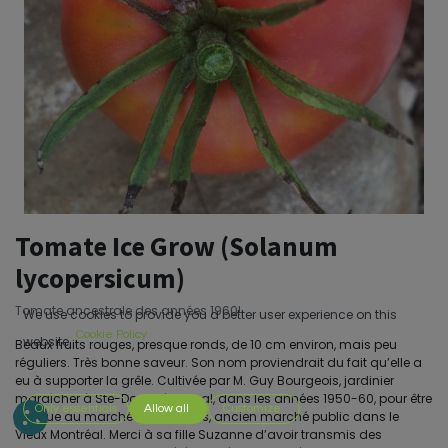
Tomate Ice Grow (Solanum
lycopersicum)
Tomate ancestrale des années 1960!
We use cookies to provide you a better user experience on this
Cookie Policy
website.
Beaux fruits rouges, presque ronds, de 10 cm environ, mais peu
réguliers. Très bonne saveur. Son nom proviendrait du fait qu’elle a
eu à supporter la grêle. Cultivée par M. Guy Bourgeois, jardinier
maraîcher à Ste-Dorothée, Laval, dans les années 1950-60, pour être
Only essentials
Allow all
Customize
vendue au marché Bonsecours, ancien marché public dans le
Vieux Montréal. Merci à sa fille Suzanne d’avoir transmis des