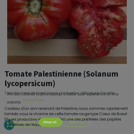
Tomate Palestinienne (Solanum
lycopersicum)
Tomate cœur de bœuf rouge, productive, délicieuse, favorite.
We use cookies to provide you a better user experience on this
Cookie Policy
website.
Cadeau d'un ami revenant de Palestine, nous sommes rapidement
tombés sous le charme de cette tomate rouge type Coeur de Boeuf.
Elle est productive et, surtout, c'est une des préférées des papilles
Only essentials
Allow all
Customize
gustatives de l'équipe.