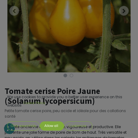
Tomate cerise Poire Jaune
We use cookies to provide you a better user experience on this
(Solanum lycopersicum)
Cookie Policy
website.
Petite tomate cerise poire, peu acide et idéale pour des collations
santé
Only essentials
Allow all
Customize
Tomate ancienne de type cerise, vigoureuse et productive. Elle
présente une jolie forme de poire de 3cm de haut. Très versatile et
peu acide, on ;utilise dans les salade, les mélanges de tomates