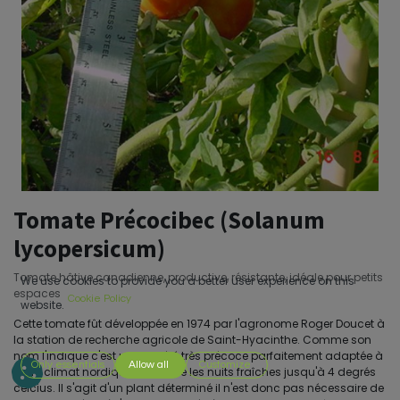
Tomate Précocibec (Solanum
lycopersicum)
Tomate hâtive canadienne, productive, résistante, idéale pour petits
We use cookies to provide you a better user experience on this
espaces
Cookie Policy
website.
Cette tomate fût développée en 1974 par l'agronome Roger Doucet à
la station de recherche agricole de Saint-Hyacinthe. Comme son
nom l'indique c'est une variété très précoce parfaitement adaptée à
Only essentials
Allow all
Customize
notre climat nordique. Elle tolère les nuits fraîches jusqu'à 4 degrés
celcius. Il s'agit d'un plant déterminé il n'est donc pas nécessaire de