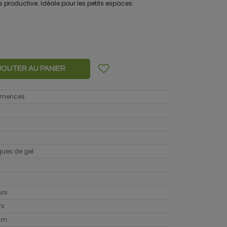
ès productive. Idéale pour les petits espaces.
JOUTER AU PANIER
semences
sques de gel
urs
rs
cm