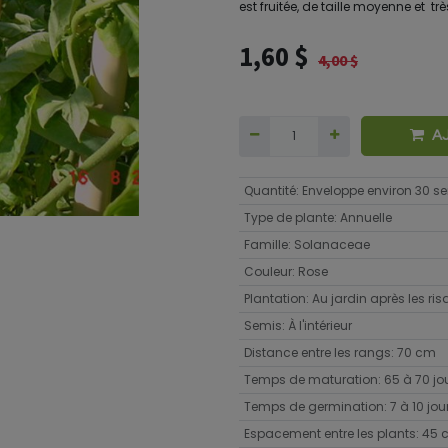
est fruitée, de taille moyenne et tr
1,60
$
4,00
$
A
Quantité
:
Enveloppe environ 30 
Type de plante
:
Annuelle
Famille
:
Solanaceae
Couleur
:
Rose
Plantation
:
Au jardin après les ri
Semis
:
À l'intérieur
Distance entre les rangs
:
70 cm
Temps de maturation
:
65 à 70 jo
Temps de germination
:
7 à 10 jou
Espacement entre les plants
:
45 