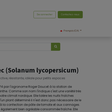
Se connecter
Contactez-nous
Français (CA)
ec (Solanum lycopersicum)
ive, résistante, idéale pour petits espaces
74 par l'agronome Roger Doucet à la station de
nthe. Comme son nom l'indique c'est une variété très
re climat nordique. Elle tolère les nuits fraîches
 d'un plant déterminé il n'est donc pas nécessaire de le
tinée à la confection de pâte de tomate et aux cannages.
est également bien agréable consommée fraîche. Elle