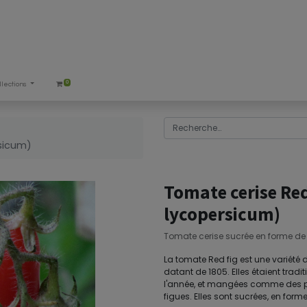
0
llections
sicum)
Tomate cerise Re
lycopersicum)
Tomate cerise sucrée en forme de 
La tomate Red fig est une variété
datant de 1805. Elles étaient trad
l'année, et mangées comme des peti
figues. Elles sont sucrées, en form