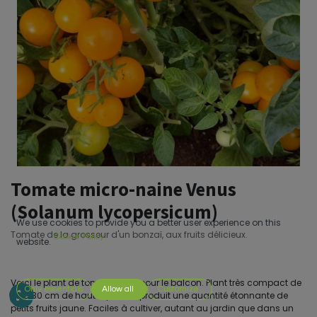
Tomate micro-naine Venus
(Solanum lycopersicum)
We use cookies to provide you a better user experience on this
Tomate de la grosseur d'un bonzaï, aux fruits délicieux.
Cookie Policy
website.
Voici le plant de tomate idéal pour le balcon. Plant très compact de
Only essentials
Allow all
Customize
20 à 30 cm de haut à peine, il produit une quantité étonnante de
petits fruits jaune. Faciles à cultiver, autant au jardin que dans un