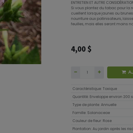
ENTRETIEN ET AUTRE CONSIDÉRATION
Si vous plantez du tabac pour la réco
cueillent lorsque jaunes ou brunes.
nourriture aux pollinisateurs, laiss
feuilles, mais elles seront moins 
4,00
$
A
Caractéristique
:
Toxique
Quantité
:
Enveloppe environ 200
Type de plante
:
Annuelle
Famille
:
Solanaceae
Couleur de fleur
:
Rose
Plantation
:
Au jardin après les ri