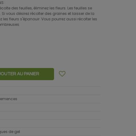
S :
lte des feuilles, éliminez les fleurs. Les feuilles se
 Si vous désirez récolter des graines et laisser de la
ez les fleurs s'épanouir. Vous pourrez aussi récolter les
nombreuses.
JOUTER AU PANIER
 semences
sques de gel