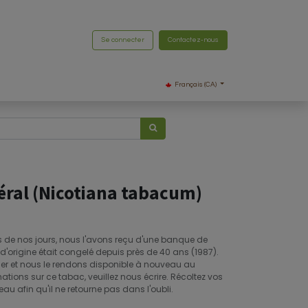
Se connecter
Contactez-nous
Français (CA)
ral (Nicotiana tabacum)
us de nos jours, nous l'avons reçu d'une banque de
'origine était congelé depuis près de 40 ans (1987).
mer et nous le rendons disponible à nouveau au
ations sur ce tabac, veuillez nous écrire. Récoltez vos
 afin qu'il ne retourne pas dans l'oubli.