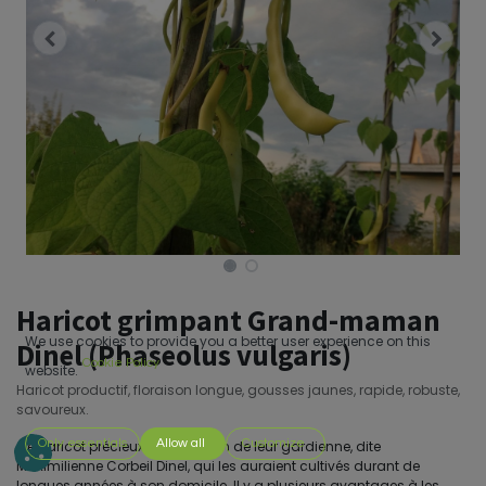
Haricot grimpant Grand-maman
We use cookies to provide you a better user experience on this
Dinel (Phaseolus vulgaris)
Cookie Policy
website.
Haricot productif, floraison longue, gousses jaunes, rapide, robuste,
savoureux.
Only essentials
Allow all
Customize
Ce haricot précieux porte le nom de leur gardienne, dite
Maximilienne Corbeil Dinel, qui les auraient cultivés durant de
longues années à son domicile. Il y a plusieurs avantages à les