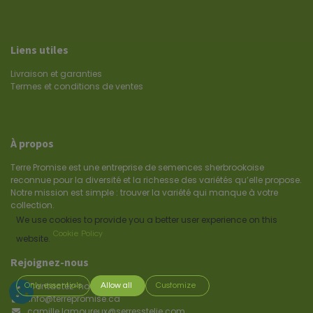
Liens utiles
Livraison et garanties
Termes et conditions de ventes
À propos
Terre Promise est une entreprise de semences sherbrookoise
reconnue pour la diversité et la richesse des variétés qu’elle propose.
Notre mission est simple : trouver la variété qui manque à votre
collection.
We use cookies to provide you a better user experience on this
Cookie Policy
website.
Rejoignez-nous
Contactez-nous
Only essentials
Allow all
Customize
info@terrepromise.ca
camille.lamoureux@serresstelie.com