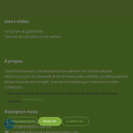
Liens utiles
Livraison et garanties
Termes et conditions de ventes
À propos
Terre Promise est une entreprise de semences sherbrookoise
reconnue pour la diversité et la richesse des variétés qu’elle propose.
Notre mission est simple : trouver la variété qui manque à votre
collection.
We use cookies to provide you a better user experience on this
Cookie Policy
website.
Rejoignez-nous
Contactez-nous
Only essentials
Allow all
Customize
info@terrepromise.ca
camille.lamoureux@serresstelie.com