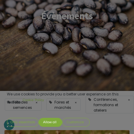
Évènements
We use cookies to provide you a better user experience on this
Conférences,
×
Cookie Policy
Fête des
Foires et
website.
×
×
formations et
semences
marchés
ateliers
Only essentials
Allow all
Customize