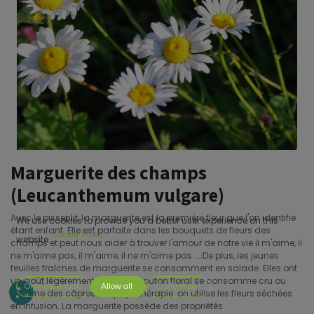
Marguerite des champs
(Leucanthemum vulgare)
Avec le pissenlit, la marguerite est la première fleur que l'on identifie
We use cookies to provide you a better user experience on this
étant enfant. Elle est parfaite dans les bouquets de fleurs des
Cookie Policy
website.
champs et peut nous aider à trouver l'amour de notre vie il m'aime, il
ne m'aime pas, il m'aime, il ne m'aime pas ...;De plus, les jeunes
feuilles fraîches de marguerite se consomment en salade. Elles ont
un goût légèrement poivré. Le bouton floral se consomme cru ou
Only essentials
Allow all
Customize
comme des câpres. En phytothérapie on utilise les fleurs séchées
en infusion. La marguerite possède des propriétés