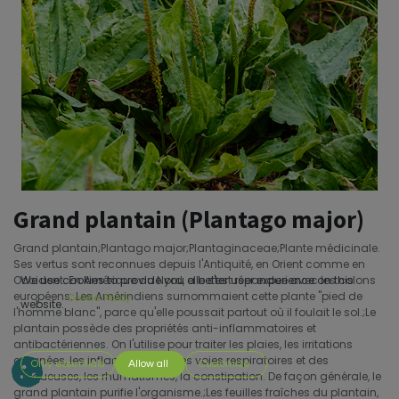
Grand plantain (Plantago major)
Grand plantain;Plantago major;Plantaginaceae;Plante médicinale.
Ses vertus sont reconnues depuis l'Antiquité, en Orient comme en
Occident. En Amérique du Nord, elle s'est répandue avec les colons
We use cookies to provide you a better user experience on this
européens. Les Amérindiens surnommaient cette plante "pied de
Cookie Policy
website.
l'homme blanc", parce qu'elle poussait partout où il foulait le sol.;Le
plantain possède des propriétés anti-inflammatoires et
antibactériennes. On l'utilise pour traiter les plaies, les irritations
cutanées, les inflammations des voies respiratoires et des
Only essentials
Allow all
Customize
muqueuses, les rhumatismes, la constipation. De façon générale, le
grand plantain purifie l'organisme.;Les feuilles fraîches du plantain,