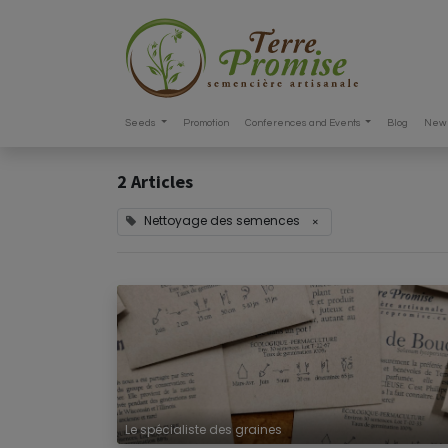
Seeds
Promotion
Conferences and Events
Blog
New 
2 Articles
Nettoyage des semences
×
Le spécialiste des graines