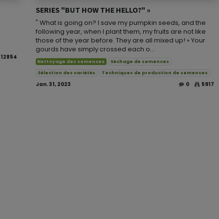
SERIES "BUT HOW THE HELLO?" »
" What is going on? I save my pumpkin seeds, and the
following year, when I plant them, my fruits are not like
those of the year before. They are all mixed up! » Your
gourds have simply crossed each o...
12854
Nettoyage des semences
Séchage de semences
Sélection des variétés
Techniques de production de semences
Jan. 31, 2023
0
5917