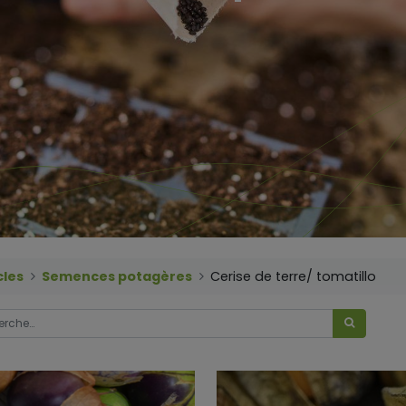
cles
Semences potagères
Cerise de terre/ tomatillo