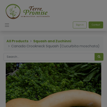
Sign in
Contact
All Products
Squash and Zuchinni
Canada Crookneck Squash (Cucurbita moschata)