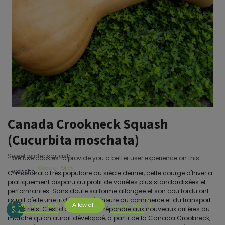
Canada Crookneck Squash
(Cucurbita moschata)
Sweet winter squash.
We use cookies to provide you a better user experience on this
Cookie Policy
website.
C. moschataTrès populaire au siècle dernier, cette courge d'hiver a
pratiquement disparu au profit de variétés plus standardisées et
performantes. Sans doute sa forme allongée et son cou tordu ont-
ils fait d'elle une indésirable à l'heure du commerce et du transport
Only essentials
Allow all
Customize
industriels. C'est d'ailleurs pour répondre aux nouveaux critères du
marché qu'on aurait développé, à partir de la Canada Crookneck,