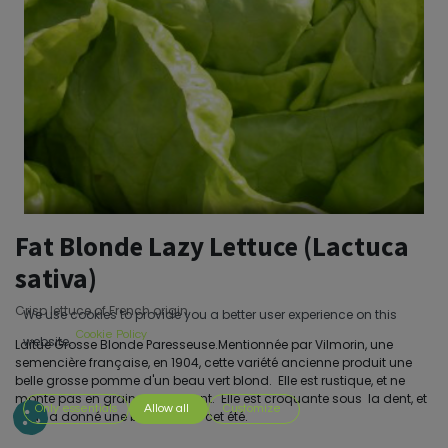
Fat Blonde Lazy Lettuce (Lactuca
sativa)
Crisp lettuce of French origin.
We use cookies to provide you a better user experience on this
Cookie Policy
website.
Laitue Grosse Blonde Paresseuse.Mentionnée par Vilmorin, une
semencière française, en 1904, cette variété ancienne produit une
belle grosse pomme d'un beau vert blond. Elle est rustique, et ne
monte pas en graine facilement. Elle est croquante sous la dent, et
Only essentials
Allow all
Customize
nous a donné une belle récolte cet été.