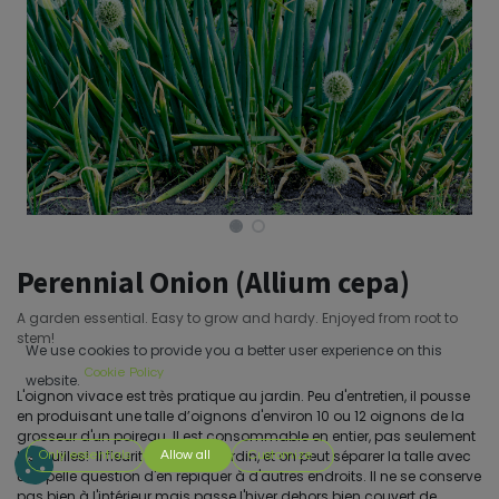
Perennial Onion (Allium cepa)
A garden essential. Easy to grow and hardy. Enjoyed from root to
stem!
We use cookies to provide you a better user experience on this
Cookie Policy
website.
L'oignon vivace est très pratique au jardin. Peu d'entretien, il pousse
en produisant une talle d’oignons d'environ 10 ou 12 oignons de la
grosseur d'un poireau. Il est consommable en entier, pas seulement
les feuilles! Il fleurit très tôt au jardin, et on peut séparer la talle avec
Only essentials
Allow all
Customize
une pelle question d'en repiquer à d'autres endroits. Il ne se conserve
pas bien à l'intérieur mais passe l'hiver dehors bien couvert de