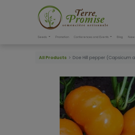
Seeds
Promotion
Conferences and Events
Blog
New 
All Products
Doe Hill pepper (Capsicum