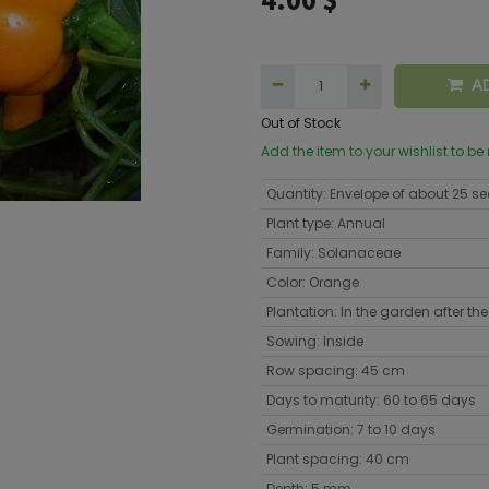
A
Out of Stock
Add the item to your wishlist to be
Quantity
:
Envelope of about 25 s
Plant type
:
Annual
Family
:
Solanaceae
Color
:
Orange
Plantation
:
In the garden after the 
Sowing
:
Inside
Row spacing
:
45 cm
Days to maturity
:
60 to 65 days
Germination
:
7 to 10 days
Plant spacing
:
40 cm
Depth
:
5 mm