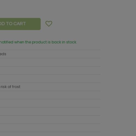
DD TO CART
 notified when the product is back in stock.
eeds
risk of frost