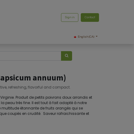
Sign in
Contact
English (CA)
(Capsicum annuum)
ive, refreshing, flavorful and compact.
 Virginie. Produit de petits poivrons doux arrondis et
 peau très fine. Il est tout à fait adapté à notre
ne multitude étonnante de fruits orangés qui se
que coupés en crudité. Saveur rafraichissante et