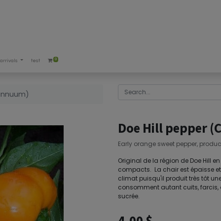
0
arrivals
test
 annuum)
Doe Hill pepper 
Early orange sweet pepper, product
Original de la région de Doe Hill en
compacts. La chair est épaisse et la
climat puisqu'il produit très tôt u
consomment autant cuits, farcis, 
sucrée.
4.00
$