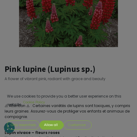
Pink lupine (Lupinus sp.)
A flower of vibrant pink, radiant with grace and beauty
We use cookies to provide you a better user experience on this
Cookie Policy
website.
⚠️ Attention ⚠️ : Certaines variétés de lupins sont toxiques, y compris
leurs graines. Assurez-vous de protéger vos enfants et animaux de
compagnie.
Only essentials
Allow all
Customize
Lupin vivace – fleurs roses