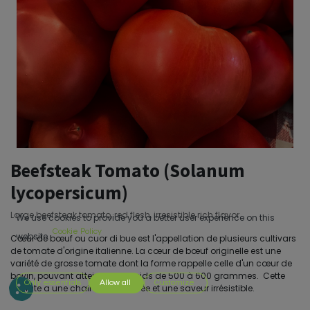
Beefsteak Tomato (Solanum
lycopersicum)
Large beefsteak tomato, red flesh, irresistible rich flavor.
We use cookies to provide you a better user experience on this
Cookie Policy
website.
Cœur de bœuf ou cuor di bue est l'appellation de plusieurs cultivars
de tomate d'origine italienne. La cœur de bœuf originelle est une
variété de grosse tomate dont la forme rappelle celle d'un cœur de
bovin, pouvant atteindre un poids de 500 à 600 grammes. Cette
Only essentials
Allow all
Customize
tomate a une chair rouge foncée et une saveur irrésistible.