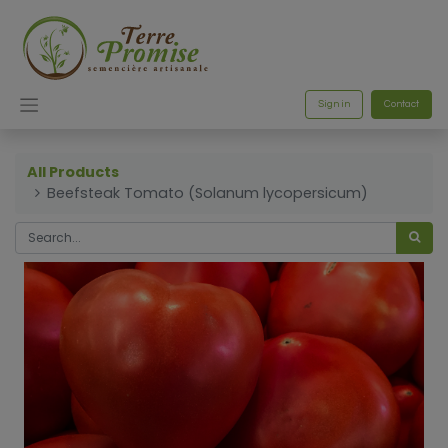
Sign in
Contact
All Products
Beefsteak Tomato (Solanum lycopersicum)