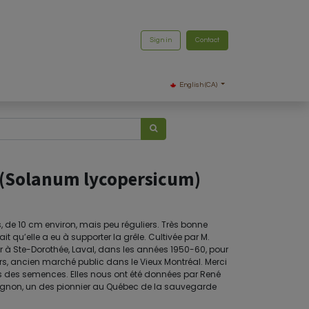
Sign in
Contact
English (CA)
 (Solanum lycopersicum)
, de 10 cm environ, mais peu réguliers. Très bonne
t qu’elle a eu à supporter la grêle. Cultivée par M.
r à Ste-Dorothée, Laval, dans les années 1950-60, pour
, ancien marché public dans le Vieux Montréal. Merci
is des semences. Elles nous ont été données par René
vignon, un des pionnier au Québec de la sauvegarde