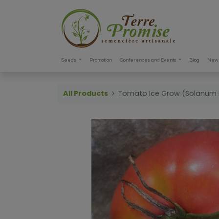
Seeds
Promotion
Conferences and Events
Blog
New 
All Products
Tomato Ice Grow (Solanum 