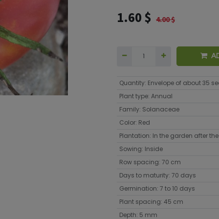
1.60
$
4.00
$
A
Quantity
:
Envelope of about 35 s
Plant type
:
Annual
Family
:
Solanaceae
Color
:
Red
Plantation
:
In the garden after the 
Sowing
:
Inside
Row spacing
:
70 cm
Days to maturity
:
70 days
Germination
:
7 to 10 days
Plant spacing
:
45 cm
Depth
:
5 mm