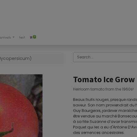
0
arrivals
test
lycopersicum)
Tomato Ice Grow
Heirloom tomato from the 1960s!
Beaux fruits rouges, presque ronds
saveur. Son nom proviendrait du fai
Guy Bourgeois, jardinier maraîche
être vendue au marché Bonsecours
à sa fille Suzanne d’avoir transm
Paquet qui les a eu d'Antoine D’A
des semences ancestrales.