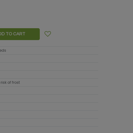
DD TO CART
eeds
risk of frost