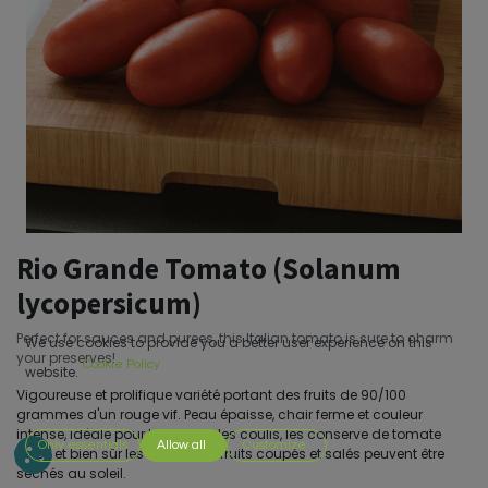
Rio Grande Tomato (Solanum
lycopersicum)
Perfect for sauces and purees, this Italian tomato is sure to charm
We use cookies to provide you a better user experience on this
your preserves!
Cookie Policy
website.
Vigoureuse et prolifique variété portant des fruits de 90/100
grammes d'un rouge vif. Peau épaisse, chair ferme et couleur
intense, idéale pour la cuisine, les coulis, les conserve de tomate
Only essentials
Allow all
Customize
pelée et bien sûr les sauce. Les fruits coupés et salés peuvent être
séchés au soleil.