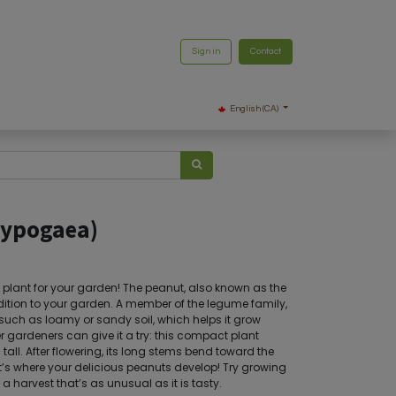
Sign in
Contact
English (CA)
hypogaea)
 plant for your garden! The peanut, also known as the
ition to your garden. A member of the legume family,
il, such as loamy or sandy soil, which helps it grow
 gardeners can give it a try: this compact plant
all. After flowering, its long stems bend toward the
’s where your delicious peanuts develop! Try growing
 harvest that’s as unusual as it is tasty.