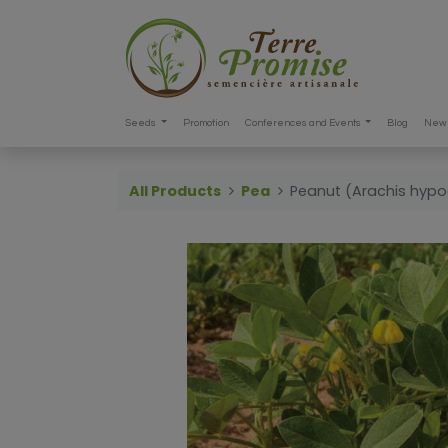
Seeds
Promotion
Conferences and Events
Blog
New 
All Products
Pea
Peanut (Arachis hyp