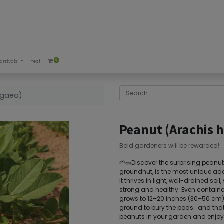
0
arrivals
test
ogaea)
Peanut (Arachis 
Bold gardeners will be rewarded!
🌱🥜Discover the surprising peanut
groundnut, is the most unique add
it thrives in light, well-drained so
strong and healthy. Even container
grows to 12–20 inches (30–50 cm) t
ground to bury the pods… and that
peanuts in your garden and enjoy a