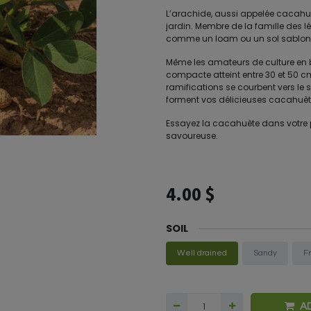
L’arachide, aussi appelée cacahuète
jardin. Membre de la famille des lé
comme un loam ou un sol sablonne
Même les amateurs de culture en ba
compacte atteint entre 30 et 50 c
ramifications se courbent vers le s
forment vos délicieuses cacahuèt
Essayez la cacahuète dans votre po
savoureuse.
4.00
$
SOIL
Well drained
Sandy
F
A