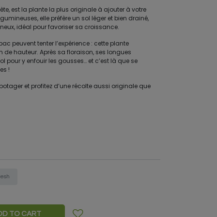
, est la plante la plus originale à ajouter à votre
gumineuses, elle préfère un sol léger et bien drainé,
ux, idéal pour favoriser sa croissance.
c peuvent tenter l’expérience : cette plante
m de hauteur. Après sa floraison, ses longues
ol pour y enfouir les gousses… et c’est là que se
es !
tager et profitez d’une récolte aussi originale que
resh
DD TO CART